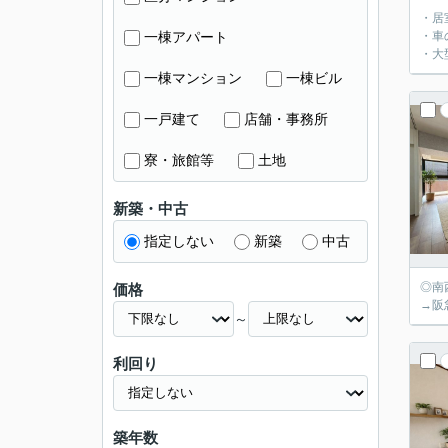
・居
一棟アパート
・車
・大
一棟マンション
一棟ビル
一戸建て
店舗・事務所
寮・旅館等
土地
新築・中古
指定しない
新築
中古
◎南
価格
→阪
～
利回り
築年数