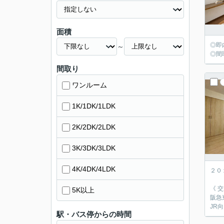
面積
◎即
～
◎間
間取り
ワンルーム
1K/1DK/1LDK
2K/2DK/2LDK
3K/3DK/3LDK
4K/4DK/4LDK
２０
《 
5K以上
阪急
JR
駅・バス停からの時間