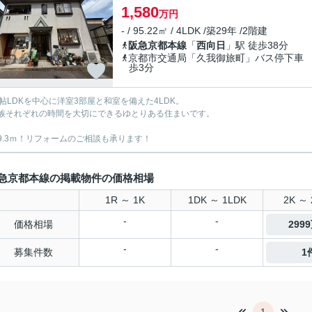
1,580
万円
- / 95.22㎡ / 4LDK /築29年 /2階建
阪急京都本線
「
西向日
」駅 徒歩38分
京都市交通局「久我御旅町」バス停下車
歩3分
4帖LDKを中心に洋室3部屋と和室を備えた4LDK。
族それぞれの時間を大切にできるゆとりある住まいです。
9.3ｍ！リフォームのご相談も承ります！
急京都本線の掲載物件の価格相場
1R ～ 1K
1DK ～ 1LDK
2K ～ 
-
-
価格相場
299
-
-
募集件数
1