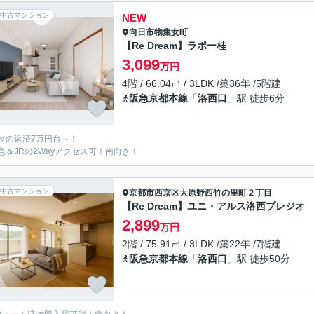
中古マンション
NEW
向日市
物集女町
【Re Dream】ラポー桂
3,099
万円
4階 / 66.04㎡ / 3LDK /築36年 /5階建
阪急京都本線
「
洛西口
」駅 徒歩6分
々の返済7万円台～！
急＆JRの2Wayアクセス可！南向き！
中古マンション
京都市西京区
大原野西竹の里町２丁目
【Re Dream】ユニ・アルス洛西プレジオ
2,899
万円
2階 / 75.91㎡ / 3LDK /築22年 /7階建
阪急京都本線
「
洛西口
」駅 徒歩50分