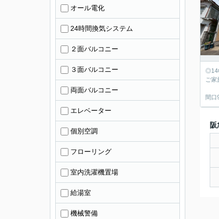
オール電化
24時間換気システム
２面バルコニー
３面バルコニー
◎1
ご家
両面バルコニー
間口
エレベーター
阪
個別空調
フローリング
室内洗濯機置場
給湯室
機械警備