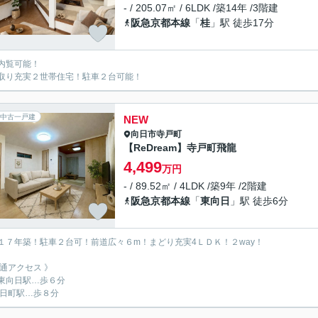
- / 205.07㎡ / 6LDK /築14年 /3階建
阪急京都本線
「
桂
」駅 徒歩17分
内覧可能！
取り充実２世帯住宅！駐車２台可能！
中古一戸建
NEW
向日市
寺戸町
【ReDream】寺戸町飛龍
4,499
万円
- / 89.52㎡ / 4LDK /築9年 /2階建
阪急京都本線
「
東向日
」駅 徒歩6分
１７年築！駐車２台可！前道広々６m！まどり充実4ＬＤＫ！２way！
交通アクセス 》
東向日駅…歩６分
向日町駅…歩８分