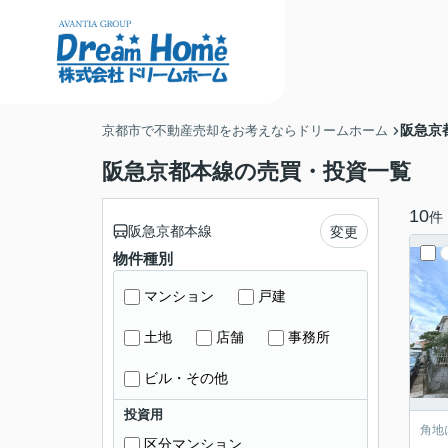
阪急京
京都市で不動産売却をお考えならドリームホーム
阪急京都本線の売買・投資一覧
10
件
阪急京都本線
変更
物件種別
マンション
戸建
土地
店舗
事務所
ビル・その他
投資用
角地
区分マンション