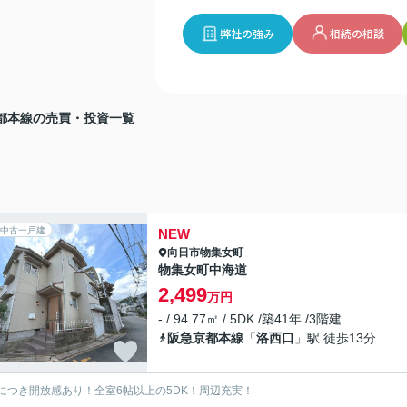
弊社の強み
相続の相談
都本線の売買・投資一覧
中古一戸建
NEW
向日市
物集女町
物集女町中海道
2,499
万円
- / 94.77㎡ / 5DK /築41年 /3階建
阪急京都本線
「
洛西口
」駅 徒歩13分
につき開放感あり！全室6帖以上の5DK！周辺充実！