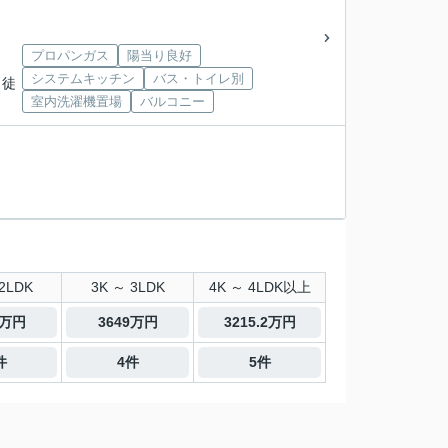
プロパンガス
陽当り良好
システムキッチン
バス・トイレ別
 徒
室内洗濯機置場
バルコニー
2LDK
3K ～ 3LDK
4K ～ 4LDK以上
9万円
3649万円
3215.2万円
件
4件
5件