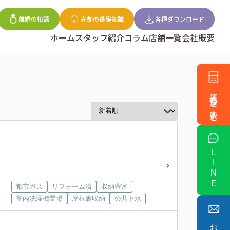
離婚の相談
売却の基礎知識
各種ダウンロード
ホーム
スタッフ紹介
コラム
店舗一覧
会社概要
無料査定を申込む
LINE
都市ガス
リフォーム済
収納豊富
室内洗濯機置場
屋根裏収納
公共下水