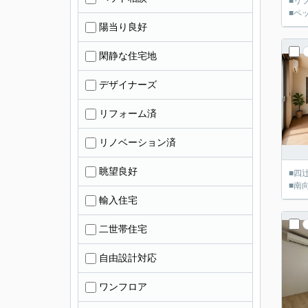
■リ
■ペ
陽当り良好
閑静な住宅地
デザイナーズ
リフォーム済
リノベーション済
眺望良好
■四
■南
輸入住宅
二世帯住宅
自由設計対応
ワンフロア