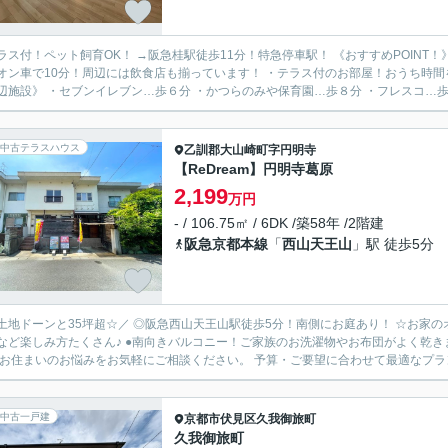
！ペット飼育OK！ →阪急桂駅徒歩11分！特急停車駅！ 《おすすめPOINT！》 ・ミストサウナ付の浴室！毎日の疲れをリフレッシュ♪ ・桂
オン車で10分！周辺には飲食店も揃っています！ ・テラス付のお部屋！おうち時
辺施設》 ・セブンイレブン…歩６分 ・かつらのみや保育園…歩８分 ・フレスコ…歩９
中古テラスハウス
乙訓郡大山崎町
字円明寺
【ReDream】円明寺葛原
2,199
万円
- / 106.75㎡ / 6DK /築58年 /2階建
阪急京都本線
「
西山天王山
」駅 徒歩5分
ドーンと35坪超☆／ ◎阪急西山天王山駅徒歩5分！南側にお庭あり！ ☆お家のオススメPOINT☆ ●南庭ではガーデニングやBBQ・お子様のプ
ど楽しみ方たくさん♪ ●南向きバルコニー！ご家族のお洗濯物やお布団がよく乾きます！ ●前道6ｍ×間口
 お住まいのお悩みをお気軽にご相談ください。 予算・ご要望に合わせて最適なプラン
中古一戸建
京都市伏見区
久我御旅町
久我御旅町