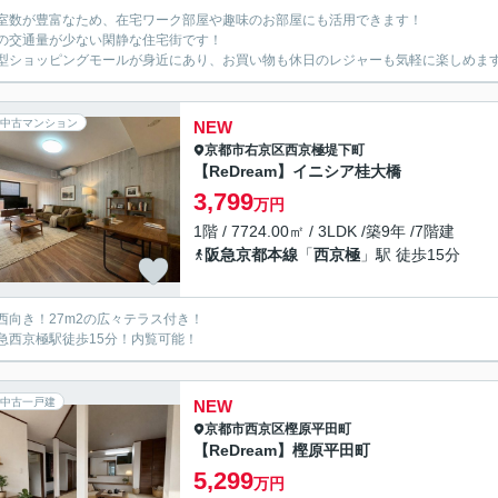
室数が豊富なため、在宅ワーク部屋や趣味のお部屋にも活用できます！
の交通量が少ない閑静な住宅街です！
型ショッピングモールが身近にあり、お買い物も休日のレジャーも気軽に楽しめま
中古マンション
NEW
京都市右京区
西京極堤下町
【ReDream】イニシア桂大橋
3,799
万円
1階 / 7724.00㎡ / 3LDK /築9年 /7階建
阪急京都本線
「
西京極
」駅 徒歩15分
西向き！27m2の広々テラス付き！
急西京極駅徒歩15分！内覧可能！
中古一戸建
NEW
京都市西京区
樫原平田町
【ReDream】樫原平田町
5,299
万円