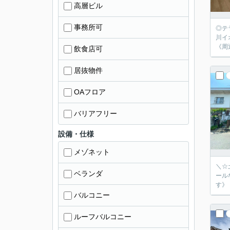
高層ビル
事務所可
◎テラス付
川イ
《周
飲食店可
居抜物件
OAフロア
バリアフリー
設備・仕様
メゾネット
＼☆土地
ベランダ
ールな
す》
バルコニー
ルーフバルコニー