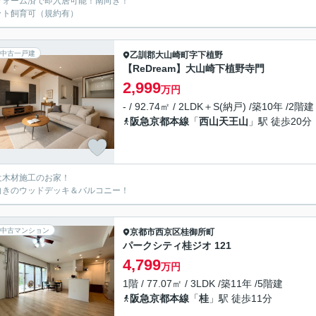
フォーム済で即入居可能！南向き！
ット飼育可（規約有）
中古一戸建
乙訓郡大山崎町
字下植野
【ReDream】大山崎下植野寺門
2,999
万円
- / 92.74㎡ / 2LDK＋S(納戸) /築10年 /2階建
阪急京都本線
「
西山天王山
」駅 徒歩20分
辻木材施工のお家！
向きのウッドデッキ＆バルコニー！
中古マンション
京都市西京区
桂御所町
パークシティ桂ジオ 121
4,799
万円
1階 / 77.07㎡ / 3LDK /築11年 /5階建
阪急京都本線
「
桂
」駅 徒歩11分