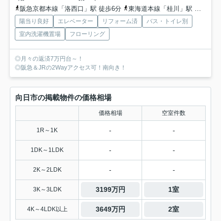
阪急京都本線「洛西口」駅 徒歩6分
東海道本線「桂川」駅 徒歩14分
陽当り良好
エレベーター
リフォーム済
バス・トイレ別
室内洗濯機置場
フローリング
◎月々の返済7万円台～！
◎阪急＆JRの2Wayアクセス可！南向き！
向日市の掲載物件の価格相場
価格相場
空室件数
-
-
1R～1K
-
-
1DK～1LDK
-
-
2K～2LDK
3199万円
1室
3K～3LDK
3649万円
2室
4K～4LDK以上