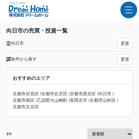
向日市の売買・投資一覧
向日市
変更
条件から探す
変更
おすすめのエリア
京都市伏見区
/
京都市右京区
/
京都市西京区
/
向日市
/
京都市南区
/
乙訓郡大山崎町
/
長岡京市
/
京都市山科区
/
京都市左京区
3
件