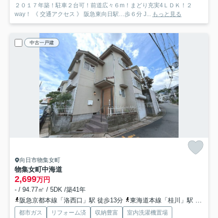
２０１７年築！駐車２台可！前道広々６m！まどり充実4ＬＤＫ！２
way！ 《 交通アクセス 》 阪急東向日駅…歩６分 J...
もっと見る
中古一戸建
向日市物集女町
物集女町中海道
2,699
万円
- / 94.77㎡ / 5DK /築41年
阪急京都本線「洛西口」駅 徒歩13分
東海道本線「桂川」駅 徒歩22分
都市ガス
リフォーム済
収納豊富
室内洗濯機置場