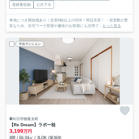
屋根裏収納
公共下水
角地につき開放感あり！全室6帖以上の5DK！周辺充実！ ・居室数が豊
富なため、在宅ワーク部屋や趣味のお部屋にも活用で...
もっと見る
中古マンション
向日市物集女町
【Re Dream】ラポー桂
3,199
万円
4階 / 66.04㎡ / 3LDK /築36年