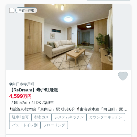
中古一戸建
向日市寺戸町
【ReDream】寺戸町飛龍
4,599
万円
- / 89.52㎡ / 4LDK /築9年
阪急京都本線「東向日」駅 徒歩6分
東海道本線「向日町」駅 徒歩8分
駐車2台可
都市ガス
システムキッチン
カウンターキッチン
バス・トイレ別
フローリング