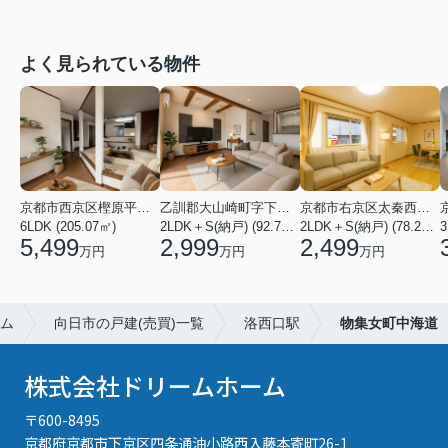
よく見られている物件
京都市西京区樫原平田町
乙訓郡大山崎町字下植野小字寺門
京都市右京区太秦西野町
6LDK (205.07㎡)
2LDK＋S(納戸) (92.74㎡)
2LDK＋S(納戸) (78.21㎡)
3
5,499
2,999
2,499
万円
万円
万円
ム
向日市の戸建(売買)一覧
洛西口駅
物集女町中海道
株式会社ドリームホーム
〒600-8495
京都府京都市下京区四条通油小路西入藤本寄町26-1