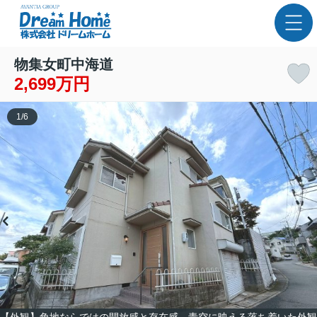
物集女町中海道
2,699万円
1
/
6
【外観】角地ならではの開放感と存在感。青空に映える落ち着いた外観