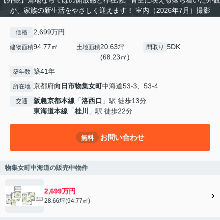
が、家族の新生活をやさしく迎えます！ 室内（2026年7月）撮影
2,699万円
価格
94.77㎡
20.63坪
5DK
建物面積
土地面積
間取り
(68.23㎡)
築41年
築年数
京都府
向日市
物集女町
中海道53-3、53-4
所在地
阪急京都本線
「
洛西口
」駅 徒歩13分
交通
東海道本線
「
桂川
」駅 徒歩22分
お問い合わせ
無料
物集女町中海道の販売中物件
2,699万円
28.66坪(94.77㎡)