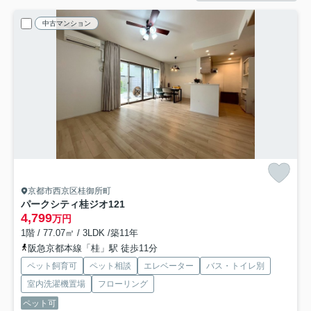
中古マンション
京都市西京区桂御所町
パークシティ桂ジオ
121
4,799
万円
1階 / 77.07㎡ / 3LDK /築11年
阪急京都本線「桂」駅 徒歩11分
ペット飼育可
ペット相談
エレベーター
バス・トイレ別
室内洗濯機置場
フローリング
ペット可