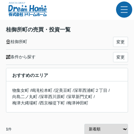
桂御所町の売買・投資一覧
桂御所町
変更
条件から探す
変更
おすすめのエリア
物集女町
/
鳴滝松本町
/
淀美豆町
/
深草西浦町２丁目
/
向島二ノ丸町
/
深草西川原町
/
深草新門丈町
/
梅津大縄場町
/
西京極堤下町
/
梅津神田町
1
件