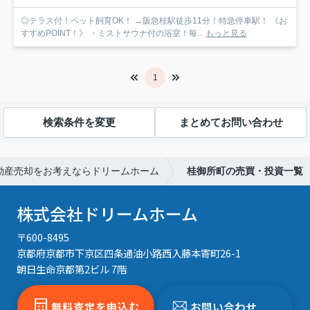
◎テラス付！ペット飼育OK！ →阪急桂駅徒歩11分！特急停車駅！ 《お
すすめPOINT！》 ・ミストサウナ付の浴室！毎...
もっと見る
1
検索条件を変更
まとめてお問い合わせ
動産売却をお考えならドリームホーム
桂御所町の売買・投資一覧
株式会社ドリームホーム
〒600-8495
京都府京都市下京区四条通油小路西入藤本寄町26-1
朝日生命京都第2ビル 7階
無料査定を申込む
お問い合わせ