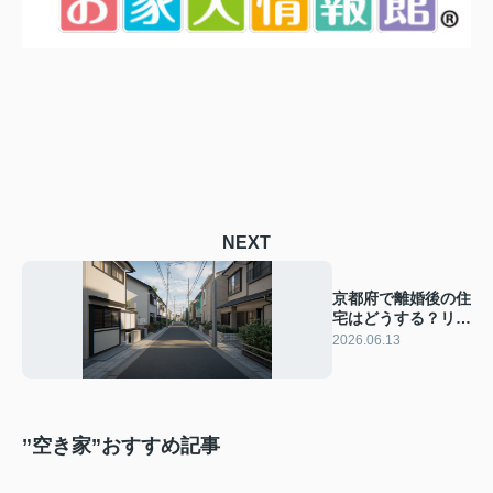
NEXT
京都府で離婚後の住
宅はどうする？リフ
ォーム補助金を活用
2026.06.13
して安心の住まい確
保を目指す
”空き家”おすすめ記事