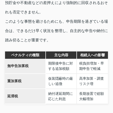
預貯金や不動産などの差押えにより強制的に回収されるおそ
れも否定できません。
このような事態を避けるためにも、申告期限を過ぎている場
合は、できるだけ早く状況を整理し、自主的な申告や納付に
踏み切ることが重要です。
ペナルティの種類
主な内容
相続人への影響
期限後申告に対
税負担増加・早
無申告加算税
する追加税額
期申告で軽減
仮装隠蔽時の厳
高率加算・調査
重加算税
しい追徴
リスク増
納付遅延期間に
長期放置で総額
延滞税
応じた利息
大幅増加