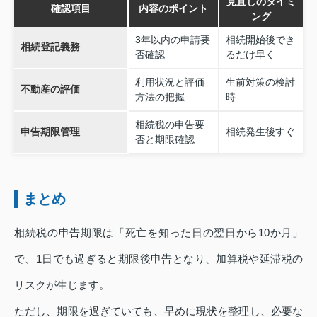
見直しのタイミ
確認項目
内容のポイント
ング
3年以内の申請要
相続開始後でき
相続登記義務
否確認
るだけ早く
利用状況と評価
生前対策の検討
不動産の評価
方法の把握
時
相続税の申告要
申告期限管理
相続発生後すぐ
否と期限確認
まとめ
相続税の申告期限は「死亡を知った日の翌日から10か月」
で、1日でも過ぎると期限後申告となり、加算税や延滞税の
リスクが生じます。
ただし、期限を過ぎていても、早めに現状を整理し、必要な