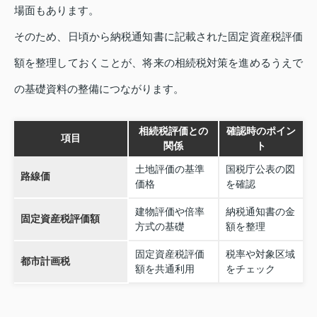
場面もあります。
そのため、日頃から納税通知書に記載された固定資産税評価
額を整理しておくことが、将来の相続税対策を進めるうえで
の基礎資料の整備につながります。
相続税評価との
確認時のポイン
項目
関係
ト
土地評価の基準
国税庁公表の図
路線価
価格
を確認
建物評価や倍率
納税通知書の金
固定資産税評価額
方式の基礎
額を整理
固定資産税評価
税率や対象区域
都市計画税
額を共通利用
をチェック