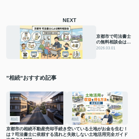
NEXT
京都市で司法書士
の無料相談会はあ
る？開催場所や持
2026.03.01
ち物も紹介
”相続”おすすめ記事
相続
相続
京都市の相続不動産売却手続き
空いている土地がお金を生む！
は？司法書士に依頼する流れと
失敗しない土地活用完全ガイド