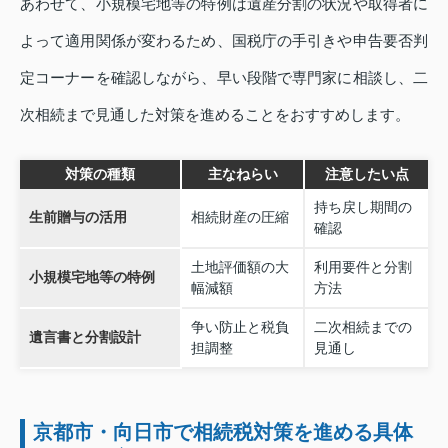
あわせて、小規模宅地等の特例は遺産分割の状況や取得者に
よって適用関係が変わるため、国税庁の手引きや申告要否判
定コーナーを確認しながら、早い段階で専門家に相談し、二
次相続まで見通した対策を進めることをおすすめします。
対策の種類
主なねらい
注意したい点
持ち戻し期間の
生前贈与の活用
相続財産の圧縮
確認
土地評価額の大
利用要件と分割
小規模宅地等の特例
幅減額
方法
争い防止と税負
二次相続までの
遺言書と分割設計
担調整
見通し
京都市・向日市で相続税対策を進める具体