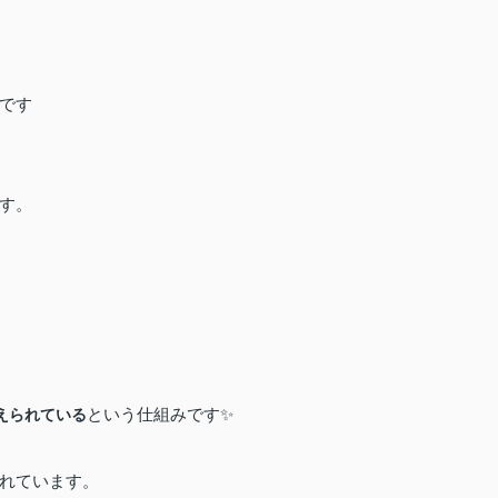
です️
す。
という仕組みです✨
えられている
れています。