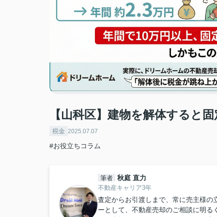
️【山科区】建物を解体すると
税金
2025.07.07
#お役立ちコラム
秋庭 直力
筆者
不動産キャリア3年
査定からお引渡しまで、常に売主様の立
ーとして、不動産売却のご相談に明る