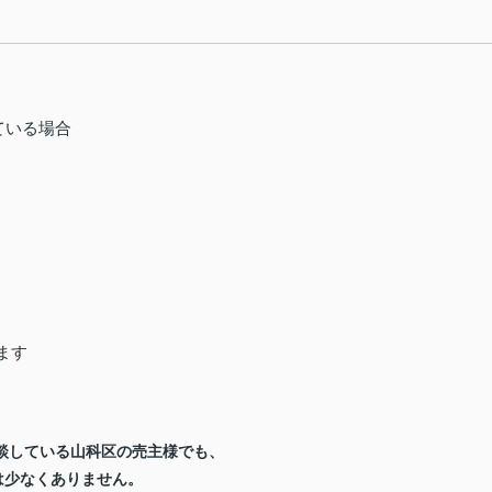
ている場合
ます
談している山科区の売主様でも、
は少なくありません。