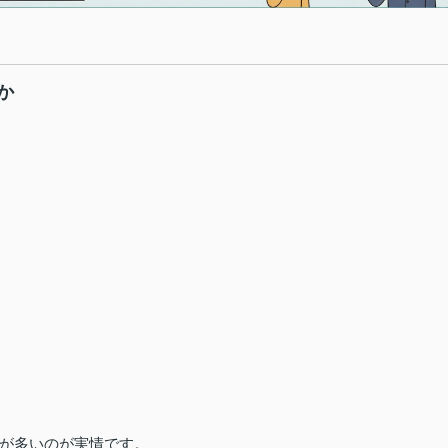
か
。
が多いのが実情です。