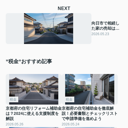
NEXT
向日市で相続し
た家の売却は要
注意？税制改正
2026.05.23
後の税金と特例
のポイント
”税金”おすすめ記事
税金
税金
京都府の住宅リフォーム補助金
京都府の住宅補助金を徹底解
は？2024に使える支援制度を
説！必要書類とチェックリスト
解説
で申請準備を進めよう
2026.05.26
2026.05.24