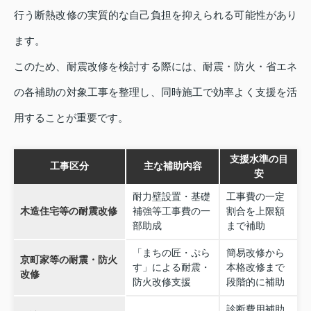
行う断熱改修の実質的な自己負担を抑えられる可能性があり
ます。
このため、耐震改修を検討する際には、耐震・防火・省エネ
の各補助の対象工事を整理し、同時施工で効率よく支援を活
用することが重要です。
支援水準の目
工事区分
主な補助内容
安
耐力壁設置・基礎
工事費の一定
木造住宅等の耐震改修
補強等工事費の一
割合を上限額
部助成
まで補助
「まちの匠・ぷら
簡易改修から
京町家等の耐震・防火
す」による耐震・
本格改修まで
改修
防火改修支援
段階的に補助
診断費用補助