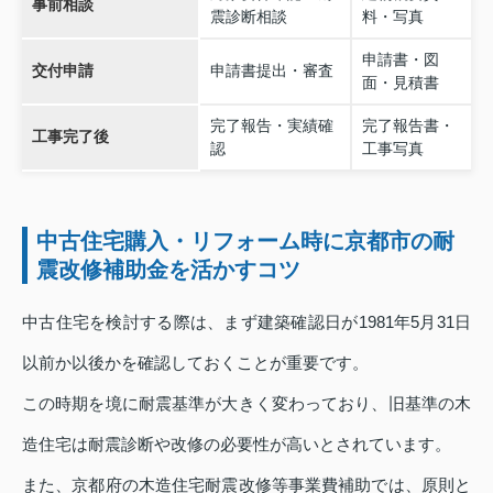
事前相談
震診断相談
料・写真
申請書・図
交付申請
申請書提出・審査
面・見積書
完了報告・実績確
完了報告書・
工事完了後
認
工事写真
中古住宅購入・リフォーム時に京都市の耐
震改修補助金を活かすコツ
中古住宅を検討する際は、まず建築確認日が1981年5月31日
以前か以後かを確認しておくことが重要です。
この時期を境に耐震基準が大きく変わっており、旧基準の木
造住宅は耐震診断や改修の必要性が高いとされています。
また、京都府の木造住宅耐震改修等事業費補助では、原則と