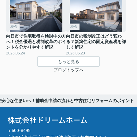
税金
税金
向日市で住宅取得を検討中の方
向日市の税制改正はどう変わ
へ！税金優遇と税制改革のポイ
る？新築住宅の固定資産税を詳
ントを分かりやすく解説
しく解説
2026.05.24
2026.05.23
もっと見る
ブログトップへ
で安心な住まいへ！補助金申請の流れと中古住宅リフォームのポイント
株式会社ドリームホーム
〒600-8495