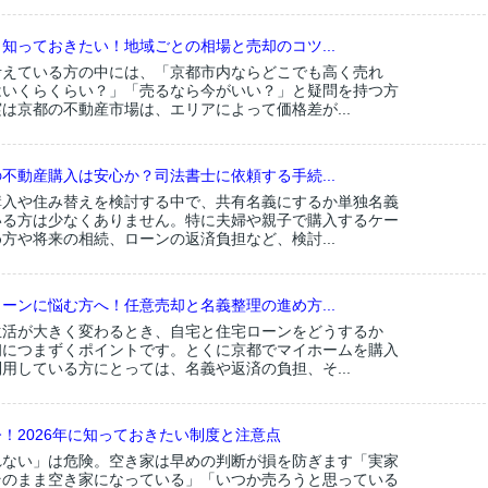
知っておきたい！地域ごとの相場と売却のコツ...
考えている方の中には、「京都市内ならどこでも高く売れ
はいくらくらい？」「売るなら今がいい？」と疑問を持つ方
は京都の不動産市場は、エリアによって価格差が...
不動産購入は安心か？司法書士に依頼する手続...
購入や住み替えを検討する中で、共有名義にするか単独名義
いる方は少なくありません。特に夫婦や親子で購入するケー
方や将来の相続、ローンの返済負担など、検討...
ーンに悩む方へ！任意売却と名義整理の進め方...
生活が大きく変わるとき、自宅と住宅ローンをどうするか
初につまずくポイントです。とくに京都でマイホームを購入
用している方にとっては、名義や返済の負担、そ...
！2026年に知っておきたい制度と注意点
れない」は危険。空き家は早めの判断が損を防ぎます「実家
そのまま空き家になっている」「いつか売ろうと思っている