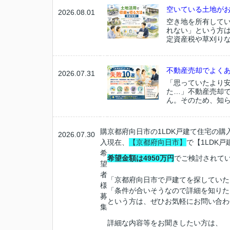
空いている土地が
2026.08.01
空き地を所有して
れない」という方
定資産税や草刈りな
不動産売却でよくあ
2026.07.31
「思っていたより
た…」不動産売却
ん。そのため、知ら
購
京都府向日市の1LDK戸建て住宅の購
2026.07.30
入
現在、
【京都府向日市】
で【1
LDK
戸
希
希望金額は4950万円
でご検討されて
望
者
「京都府向日市で戸建てを探していた
様
「条件が合いそうなので詳細を知りた
募
という方は、ぜひお気軽にお問い合わ
集
詳細な内容等をお聞きしたい方は、