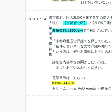
けど急いでいない」そ
購
京都府北区の2LDK戸建て住宅の購入
2026.07.24
入
現在、
【京都府北区】
で【2
LDK
戸建
希
希望金額は850万円
でご検討されてい
望
者
「京都府北区で戸建てを探していた」
様
「条件が合いそうなので詳細を知りた
募
という方は、ぜひお気軽にお問い合わ
集
詳細な内容等をお聞きしたい方は、
下記よりお問い合わせください。
電話番号はこちら
↓↓↓
0120-041-191
ドリームホーム
ReDream
店 不動産