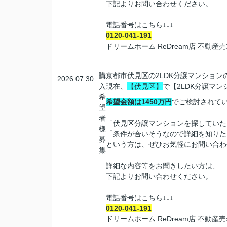
下記よりお問い合わせください。
電話番号はこちら
↓↓↓
0120-041-191
ドリームホーム
ReDream
店 不動産
購
京都市伏見区の2LDK分譲マンション
2026.07.30
入
現在、
【伏見区】
で【2
LDK分譲マン
希
希望金額は1450万円
でご検討されて
望
者
「伏見区分譲マンションを探していた
様
「条件が合いそうなので詳細を知りた
募
という方は、ぜひお気軽にお問い合わ
集
詳細な内容等をお聞きしたい方は、
下記よりお問い合わせください。
電話番号はこちら
↓↓↓
0120-041-191
ドリームホーム
ReDream
店 不動産