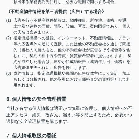
頼出来る業務委託先に対し、必要な範囲で開示する場合。
《不動産物件情報を第三者提供（広告）する場合》
(1) 広告を行う不動産物件情報は、物件種目、所在地、価格、交通、
土地及び建物の面積、間取、設備、写真、案内図等であり、個人
の氏名は含みません。
(2) 指定流通機構への登録、インターネット、不動産情報誌、チラシ
等の広告媒体を通じて直接、または他の不動産会社を通じて間接
的（当社の同意のもと、他の不動産会社が広告を行う場合等を含
む）に、契約の相手方や売買・賃貸借希望者に提供されます。 契
約が成立した場合は、速やかに成約報告（成約年月日、価格）を
広告媒体主等へ行い、広告を停止します。
(3) 成約情報は、指定流通機構や民間の広告媒体主により集計、加工
もしくは分析され、他の取引における価格査定の資料等として利
用されます。
6. 個人情報の安全管理措置
当社が有する個人情報は適正かつ慎重に管理し、個人情報への不
正アクセス、紛失、改ざん、漏えい等を防止するため、必要かつ
適切な安全管理措置を講じます。
7. 個人情報取扱の委託