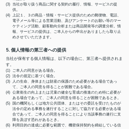
(3) 当社が取り扱う商品に関する契約の履行、情報、サービスの提
供。
(4) 上記１、３の商品・情報・サービス提供のための郵便物、電話、
電子メール等による営業活動、及びアンケートのお願い等のマー
ケティング活動、顧客動向分析または商品開発等の調査分析。情
報、サービスの提供は、ご本人からの申出がありましたら取り止
めさせていただきます。
5. 個人情報の第三者への提供
当社が保有する個人情報は、以下の場合に、第三者へ提供されま
す。
(1) ご本人の同意がある場合。
(2) 法令の規定に基づく場合。
(3) 人の生命、身体または財産の保護のため必要がある場合であっ
て、ご本人の同意を得ることが困難である場合。
(4) 公衆衛生の向上または児童の健全な育成の推進のため特に必要が
ある場合であって、ご本人の同意を得ることが困難であるとき。
(5) 国の機関もしくは地方公共団体、またはその委託を受けたものが
法令の定める事務を遂行することに対して協力する必要がある場
合であって、ご本人の同意を得ることにより当該事務の遂行に支
障を及ぼす恐れがあるとき。
(6) 利用目的の達成に必要な範囲で、機密保持契約を締結している信