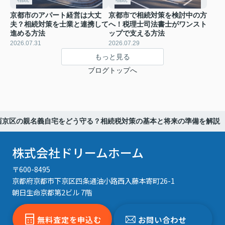
京都市のアパート経営は大丈
京都市で相続対策を検討中の方
夫？相続対策を士業と連携して
へ！税理士司法書士がワンスト
進める方法
ップで支える方法
2026.07.31
2026.07.29
もっと見る
ブログトップへ
西京区の親名義自宅をどう守る？相続税対策の基本と将来の準備を解説
株式会社ドリームホーム
〒600-8495
京都府京都市下京区四条通油小路西入藤本寄町26-1
朝日生命京都第2ビル 7階
無料査定を申込む
お問い合わせ