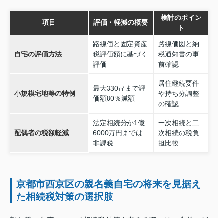
検討のポイン
項目
評価・軽減の概要
ト
路線価と固定資産
路線価図と納
自宅の評価方法
税評価額に基づく
税通知書の事
評価
前確認
居住継続要件
最大330㎡まで評
小規模宅地等の特例
や持ち分調整
価額80％減額
の確認
法定相続分か1億
一次相続と二
配偶者の税額軽減
6000万円までは
次相続の税負
非課税
担比較
京都市西京区の親名義自宅の将来を見据え
た相続税対策の選択肢