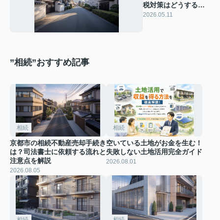
税対策はどうする？
マンション活用で評
2026.05.11
価と賃貸収入を両立
”相続”おすすめ記事
相続
相続
京都市の相続不動産売却手続き
空いている土地がお金を生む！
は？司法書士に依頼する流れと
失敗しない土地活用完全ガイド
注意点を解説
2026.08.01
2026.08.05
相続
相続