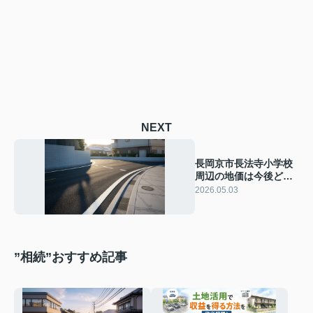
NEXT
長岡京市長法寺小学校
周辺の地価は今後どう
なる？推移データから
2026.05.03
購入タイミングを考え
る
”相続”おすすめ記事