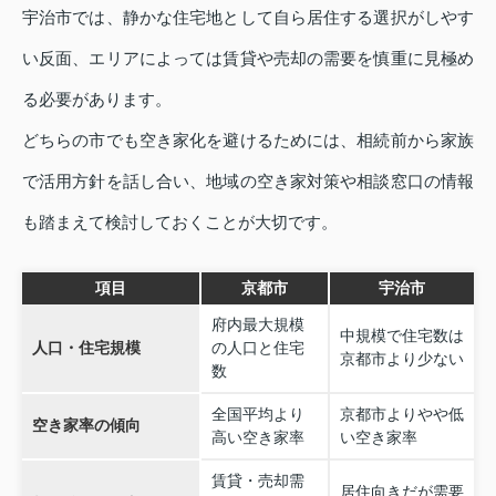
宇治市では、静かな住宅地として自ら居住する選択がしやす
い反面、エリアによっては賃貸や売却の需要を慎重に見極め
る必要があります。
どちらの市でも空き家化を避けるためには、相続前から家族
で活用方針を話し合い、地域の空き家対策や相談窓口の情報
も踏まえて検討しておくことが大切です。
項目
京都市
宇治市
府内最大規模
中規模で住宅数は
人口・住宅規模
の人口と住宅
京都市より少ない
数
全国平均より
京都市よりやや低
空き家率の傾向
高い空き家率
い空き家率
賃貸・売却需
居住向きだが需要