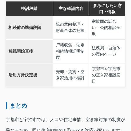
参考にしたい窓
検討段階
主な確認内容
口・情報
家族間の話合
親の意向整理・
相続前の準備段階
い・公的相談全
財産全体の把握
般
戸籍収集・法定
法務局・自治体
相続開始直後
相続情報証明制
の案内ページ
度
京都市や宇治市
売却・賃貸・空
活用方針決定後
の空き家相談窓
き家活用の検討
口
まとめ
京都市と宇治市では、人口や住宅事情、空き家対策の制度が
異なるため、同じ住宅相続でも取るべき対応が変わります。