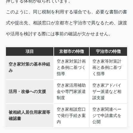
押しする体制が取られています。
このように、同じ税制を利用する場合でも、必要な書類の書
式や提出先、相談窓口が京都市と宇治市で異なるため、譲渡
や活用を検討する際には事前の確認が欠かせません。
項目
京都市の特徴
宇治市の特徴
空き家対策計画
空き家等対策計
空き家対策の基本枠組
と条例に基づく
画と条例に基づ
み
指導
く指導
空き家活用補助
空き家アドバイ
活用・改修への支援
金や専門家派遣
ザー派遣など相
制度
談支援
空き家相談窓口
空き家関連ペー
被相続人居住用家屋等
で発行手続き案
ジで申請書式を
確認書
内
公開