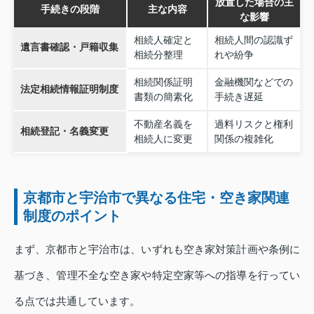
放置した場合の主
手続きの段階
主な内容
な影響
相続人確定と
相続人間の認識ず
遺言書確認・戸籍収集
相続分整理
れや紛争
相続関係証明
金融機関などでの
法定相続情報証明制度
書類の簡素化
手続き遅延
不動産名義を
過料リスクと権利
相続登記・名義変更
相続人に変更
関係の複雑化
京都市と宇治市で異なる住宅・空き家関連
制度のポイント
まず、京都市と宇治市は、いずれも空き家対策計画や条例に
基づき、管理不全な空き家や特定空家等への指導を行ってい
る点では共通しています。