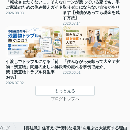
「転校させたくない…」そんな
ローンが残っている家でも、手
ご家族のための住み替えガイド
取りゼロにならない方法があり
ます【残債があっても現金を残
2026.08.03
す方法】
2026.07.14
住替え
住替え
引渡しでトラブルになる「荷
「住みながら売却って大変？実
物・残置物」問題の正しい解決
際の流れを事例で紹介」
策【残置物トラブル発生率
2026.06.01
34%】
2026.07.02
もっと見る
ブログトップへ
ブログ
【要注意】住替えで“便利な場所”を選ぶと大後悔する理由