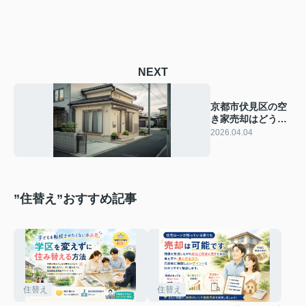
NEXT
京都市伏見区の空
き家売却はどう進
める？ 手続きの流
2026.04.04
れと注意点を不動
産会社が解説
”住替え”おすすめ記事
住替え
住替え