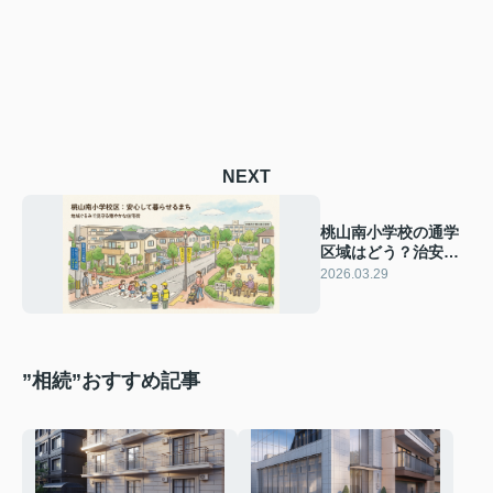
NEXT
桃山南小学校の通学
区域はどう？治安と
子育て環境から見る
2026.03.29
伏見区の住みやすさ
”相続”おすすめ記事