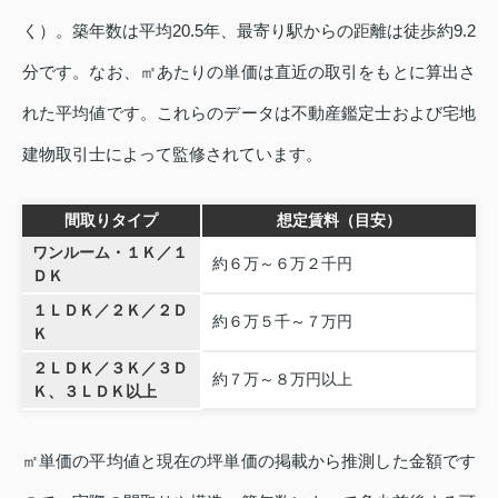
く）。築年数は平均20.5年、最寄り駅からの距離は徒歩約9.2
分です。なお、㎡あたりの単価は直近の取引をもとに算出さ
れた平均値です。これらのデータは不動産鑑定士および宅地
建物取引士によって監修されています。
間取りタイプ
想定賃料（目安）
ワンルーム・１Ｋ／１
約６万～６万２千円
ＤＫ
１ＬＤＫ／２Ｋ／２Ｄ
約６万５千～７万円
Ｋ
２ＬＤＫ／３Ｋ／３Ｄ
約７万～８万円以上
Ｋ、３ＬＤＫ以上
㎡単価の平均値と現在の坪単価の掲載から推測した金額です