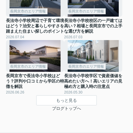
長岡京市のエリア情報
長岡京市のエリア情報
長法寺小学校周辺で子育て環境
長法寺小学校校区の一戸建ては
はどう？治安と暮らしやすさを
高い？相場と長岡京市での上手
踏まえた住まい探しのポイント
な選び方を解説
2026.07.04
2026.07.03
長岡京市のエリア情報
長岡京市のエリア情報
長岡京市で長法寺小学校はど
長法寺小学校学区で資産価値を
う？評判や口コミから学区の特
高めたい方へ！高いエリアの見
徴を解説
極め方と購入時の注意点
2026.06.26
2026.05.30
もっと見る
ブログトップへ