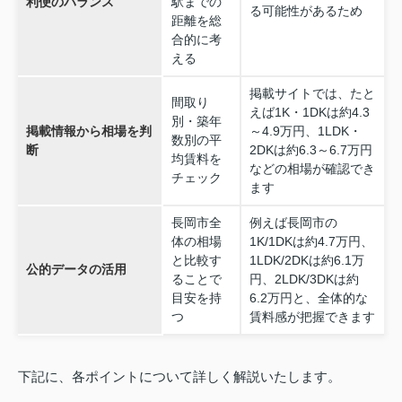
利便のバランス
駅までの
る可能性があるため
距離を総
合的に考
える
掲載サイトでは、たと
間取り
えば1K・1DKは約4.3
別・築年
掲載情報から相場を判
～4.9万円、1LDK・
数別の平
断
2DKは約6.3～6.7万円
均賃料を
などの相場が確認でき
チェック
ます
長岡市全
例えば長岡市の
体の相場
1K/1DKは約4.7万円、
と比較す
1LDK/2DKは約6.1万
公的データの活用
ることで
円、2LDK/3DKは約
目安を持
6.2万円と、全体的な
つ
賃料感が把握できます
下記に、各ポイントについて詳しく解説いたします。