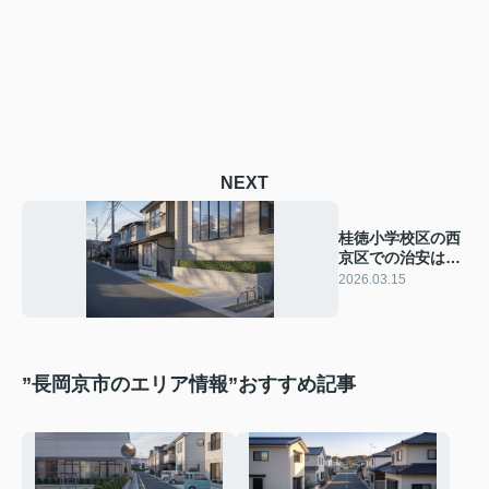
NEXT
桂徳小学校区の西
京区での治安は？
子育てしやすさも
2026.03.15
詳しく解説
”長岡京市のエリア情報”おすすめ記事