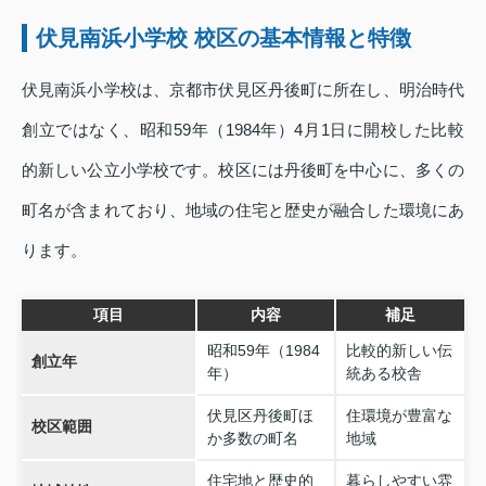
伏見南浜小学校 校区の基本情報と特徴
伏見南浜小学校は、京都市伏見区丹後町に所在し、明治時代
創立ではなく、昭和59年（1984年）4月1日に開校した比較
的新しい公立小学校です。校区には丹後町を中心に、多くの
町名が含まれており、地域の住宅と歴史が融合した環境にあ
ります。
項目
内容
補足
昭和59年（1984
比較的新しい伝
創立年
年）
統ある校舎
伏見区丹後町ほ
住環境が豊富な
校区範囲
か多数の町名
地域
住宅地と歴史的
暮らしやすい雰