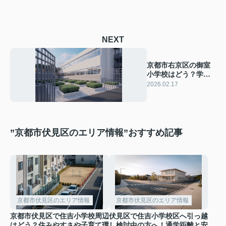
NEXT
京都市右京区の御室
小学校はどう？学力
や評判口コミから教
2026.02.17
育環境を詳しく解説
”京都市伏見区のエリア情報”おすすめ記事
京都市伏見区のエリア情報
京都市伏見区のエリア情報
京都市伏見区で住吉小学校周辺
伏見区で住吉小学校区へ引っ越
はどう？住みやすさや子育て環
し検討中の方へ！通学距離と安