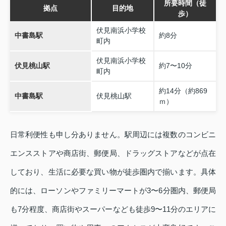
所要時間（徒
拠点
目的地
歩）
伏見南浜小学校
中書島駅
約8分
町内
伏見南浜小学校
伏見桃山駅
約7〜10分
町内
約14分（約869
中書島駅
伏見桃山駅
ｍ）
日常利便性も申し分ありません。駅周辺には複数のコンビニ
エンスストアや商店街、郵便局、ドラッグストアなどが点在
しており、生活に必要な買い物が徒歩圏内で揃います。具体
的には、ローソンやファミリーマートが3〜6分圏内、郵便局
も7分程度、商店街やスーパーなども徒歩9〜11分のエリアに