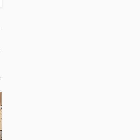
て
ズ
機
ま
最