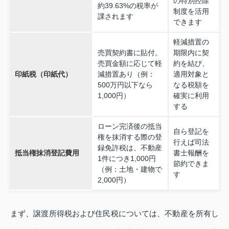
の特別控除
約39.63%の税率が
制度を活用
課されます
できます
軽減措置の
売買契約書に貼付。
期限内に契
売買金額に応じて軽
約を結び、
印紙税（印紙代）
減措置あり（例：
適用対象と
500万円以下なら
なる税額を
1,000円）
確実に利用
する
ローン完済後の抵当
自ら登記を
権を抹消する際の登
行えば司法
録免許税は、不動産
抵当権抹消登記費用
書士報酬を
1件につき1,000円
節約できま
（例：土地・建物で
す
2,000円）
まず、譲渡所得税および住民税については、不動産を所有し