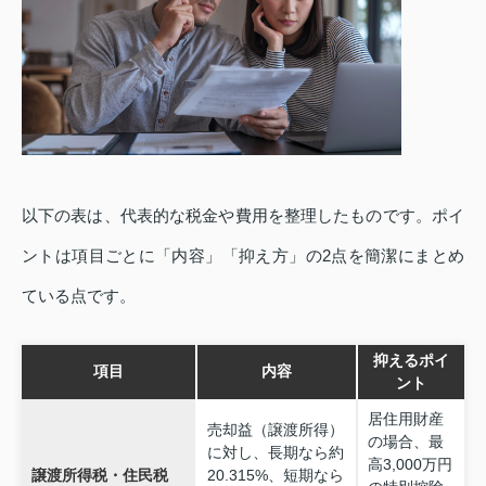
以下の表は、代表的な税金や費用を整理したものです。ポイ
ントは項目ごとに「内容」「抑え方」の2点を簡潔にまとめ
ている点です。
抑えるポイ
項目
内容
ント
居住用財産
売却益（譲渡所得）
の場合、最
に対し、長期なら約
高3,000万円
譲渡所得税・住民税
20.315%、短期なら