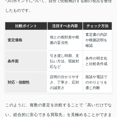
つのポイントについて、自分で比較検討する際の視点を整理
したものです。
比較ポイント
注目すべき内容
チェック方法
査定書の内訳
他との相対差や根
査定価格
や根拠説明を
拠の妥当性
確認
引き渡し時期、支
条件の明文化
条件面
払い方法、瑕疵対
と比較表作成
応など
説明の分かりやす
面談や電話で
対応・信頼性
さ、丁寧さ、応対
のやりとりを
の誠実さ
通じ判断
このように、複数の査定を比較することで「高いだけでな
い、総合的に安心できる買取先」を見極めることができま