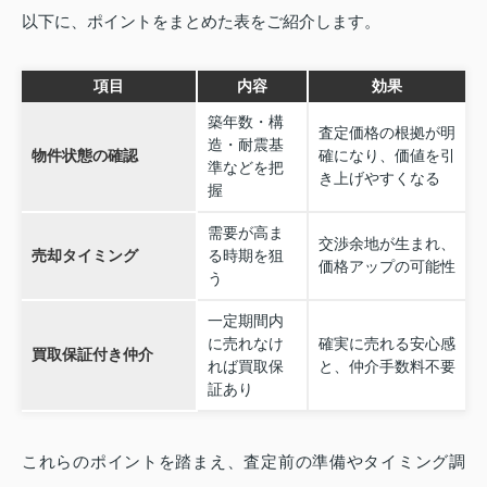
以下に、ポイントをまとめた表をご紹介します。
項目
内容
効果
築年数・構
査定価格の根拠が明
造・耐震基
物件状態の確認
確になり、価値を引
準などを把
き上げやすくなる
握
需要が高ま
交渉余地が生まれ、
売却タイミング
る時期を狙
価格アップの可能性
う
一定期間内
に売れなけ
確実に売れる安心感
買取保証付き仲介
れば買取保
と、仲介手数料不要
証あり
これらのポイントを踏まえ、査定前の準備やタイミング調