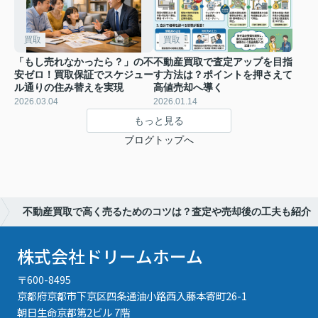
買取
買取
「もし売れなかったら？」の不
不動産買取で査定アップを目指
安ゼロ！買取保証でスケジュー
す方法は？ポイントを押さえて
ル通りの住み替えを実現
高値売却へ導く
2026.03.04
2026.01.14
もっと見る
ブログトップへ
不動産買取で高く売るためのコツは？査定や売却後の工夫も紹介
株式会社ドリームホーム
〒600-8495
京都府京都市下京区四条通油小路西入藤本寄町26-1
朝日生命京都第2ビル 7階