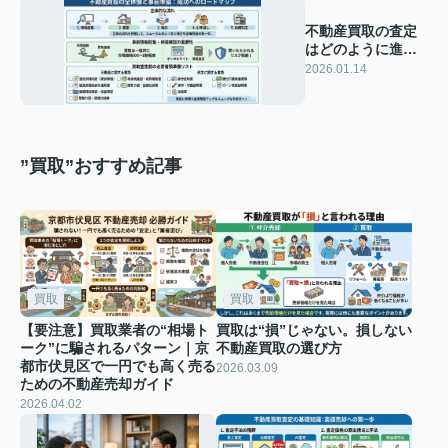
不動産買取の査定
はどのように進め
るべき？手順や準
2026.01.14
備も詳しく解説
”買取”おすすめ記事
買取
買取
【要注意】買取業者の“相場ト
買取は“損”じゃない。損しない
ーク”に騙されるパターン｜京
不動産買取の選び方
都市伏見区で一円でも高く売る
2026.03.09
ための不動産売却ガイド
2026.04.02