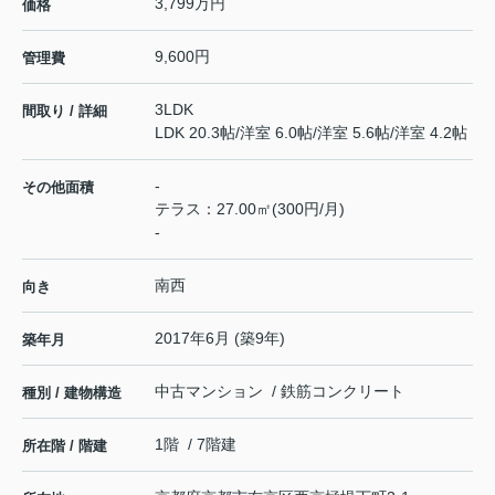
3,799万円
価格
9,600円
管理費
3LDK
間取り / 詳細
LDK 20.3帖
/
洋室 6.0帖
/
洋室 5.6帖
/
洋室 4.2帖
-
その他面積
テラス：27.00㎡(300円/月)
-
南西
向き
2017年6月 (築9年)
築年月
中古マンション / 鉄筋コンクリート
種別 / 建物構造
1階 / 7階建
所在階 / 階建