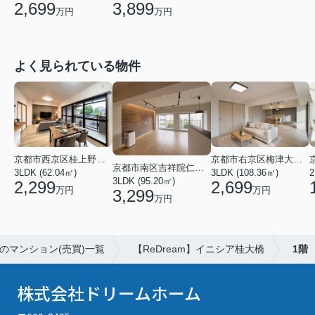
2,699
3,899
万円
万円
よく見られている物件
京都市西京区桂上野東町
京都市右京区梅津大縄場町
京都市南区吉祥院仁木ノ森町
3LDK (62.04㎡)
3LDK (108.36㎡)
2
3LDK (95.20㎡)
2,299
2,699
万円
万円
3,299
万円
のマンション(売買)一覧
【ReDream】イニシア桂大橋
1階
株式会社ドリームホーム