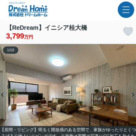
【ReDream】イニシア桂大橋
3,799
万円
1
/
10
【居間・リビング】明るく開放感のある空間で、家族がゆったりとくつ
ろげる心地よいリビングです。※画像は実際の写真にCG加工を加えた