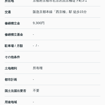
京都府
京都市右京区
西京極堤下町
3-1
所在地
阪急京都本線
「
西京極
」駅 徒歩15分
交通
9,300円
修繕積立金
-
修繕積立基金
- / -
駐車場 / 月額
その他条件
所有権
土地権利
-
都市計画
不要
国土法届出要否
-
用途地域