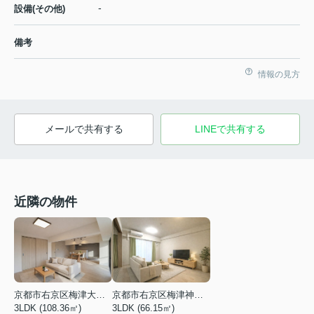
-
設備(その他)
備考
情報の見方
メールで共有する
LINEで共有する
近隣の物件
京都市右京区梅津大縄場町
京都市右京区梅津神田町
3LDK (108.36㎡)
3LDK (66.15㎡)