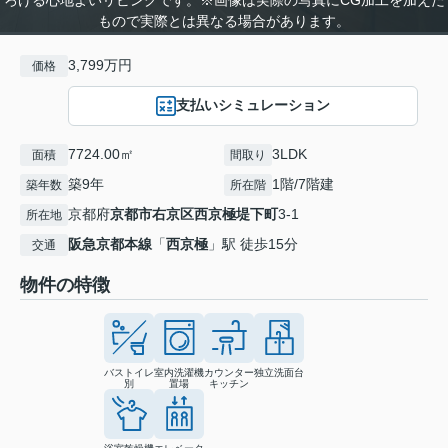
もので実際とは異なる場合があります。
3,799万円
価格
支払いシミュレーション
7724.00㎡
3LDK
面積
間取り
築9年
1階/7階建
築年数
所在階
京都府
京都市右京区
西京極堤下町
3-1
所在地
阪急京都本線
「
西京極
」駅 徒歩15分
交通
物件の特徴
バストイレ
室内洗濯機
カウンター
独立洗面台
別
置場
キッチン